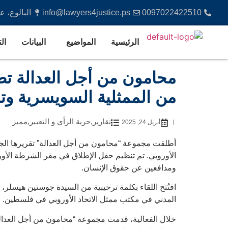
0097022422510
info@lawyers4justice.ps
البالوع، 
الرئيسية
المواضيع
البيانات
ال
محامون من أجل العدالة تطلق
من الممثلية السويسرية وتنظ
تقارير
,
حرية الرأي و التعبير
,
مميز
أبريل 24, 2025
أطلقت مجموعة “محامون من أجل العدالة” تقريرها الجديد
ومدافعين عن حقوق الإنسان.
افتُتح اللقاء بكلمة ترحيبية من السيدة جوستين هيسلر، 
المدني في مكتب ممثل الاتحاد الأوروبي في فلسطين.