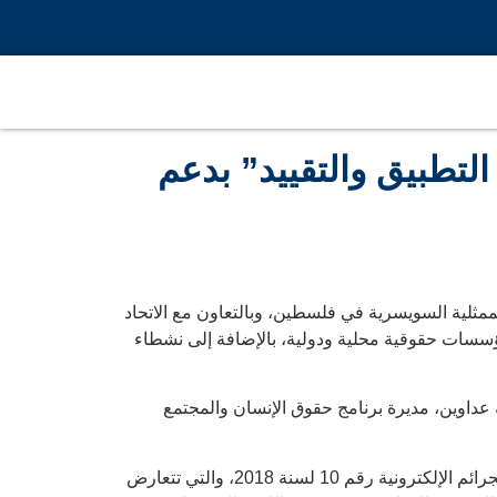
التطبيق والتقييد” بدعم
لممثلية السويسرية في فلسطين، وبالتعاون مع الاتحاد
ام الله، بحضور ممثلين دبلوماسيين، ومؤسسات حقوقية محلية ودولية، بالإضافة إلى نشطاء
ة عداوين، مديرة برنامج حقوق الإنسان والمجتمع
خلال الفعالية، قدمت مجموعة “محامون من أجل العدالة” عرضًا للتقرير، مسلطة الضوء على الانتهاكات التي يتضمنها قانون الجرائم الإلكترونية رقم 10 لسنة 2018، والتي تتعارض