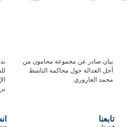
بيان صادر عن مجموعة محامون من
ند
أجل العدالة حول محاكمة الناشط
لل
محمد العاروري
ال
بر
تابعنا
انض
فيسبوك
ess