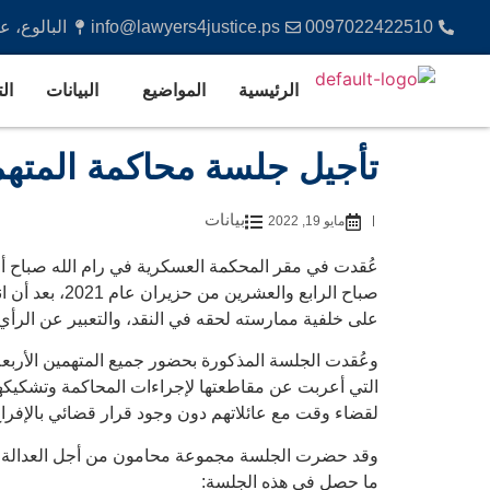
0097022422510
info@lawyers4justice.ps
البالوع، 
الرئيسية
المواضيع
البيانات
ال
تأجيل جلسة محاكمة المتهمو
بيانات
مايو 19, 2022
عُقدت في مقر المحكمة العسكرية في رام الله صباح أم
صباح الرابع 
على خلفية ممارسته لحقه في النقد، والتعبير عن الرأي
وعُقدت الجلسة المذكورة بحضور جميع المتهمين الأربع
التي أعربت عن مقاطعتها لإجراءات المحاكمة وتشكيكهم
لقضاء وقت مع عائلاتهم دون وجود قرار قضائي بالإفرا
وقد حضرت الجلسة مجموعة محامون من أجل العدالة في 
ما حصل في هذه الجلسة: