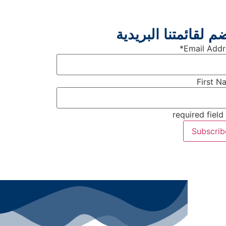
م لقائمتنا البريدية
*
Email Addr
First N
* =