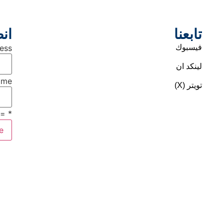
تابعنا
انض
فيسبوك
ess
لينكد ان
ame
تويتر (X)
 required field