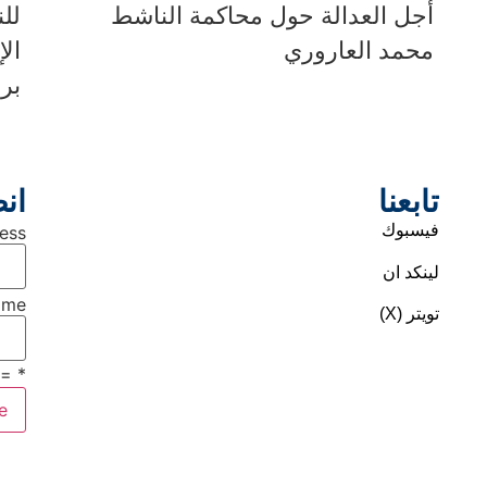
أجل العدالة حول محاكمة الناشط
لل
محمد العاروري
ال
بر
تابعنا
انض
فيسبوك
ess
لينكد ان
ame
تويتر (X)
 required field