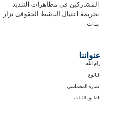
المشاركين في مظاهرات التنديد
بجريمة اغتيال الناشط الحقوقي نزار
بنات
عنواننا
رام الله
البالوع
عمارة المخماسي
الطابق الثالث