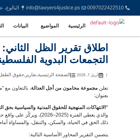
0097022422510
info@lawyers4justice.ps
البالوع، 
الرئيسية
المواضيع
البيانات
ال
اطلاق تقرير الظل الثاني: 
التجمعات البدوية الفلسطينية في 
الصفحة الرئيسية
,
تقارير
,
حقوق الطفل
أبريل 7, 2026
تعلن
مجموعة محامون من أجل العدالة
، بالتعاون مع “
بعنوان:
“الانتهاكات المنهجية للحقوق المدنية والسياسية بحق ا
والذي يغطي الفترة (2025
ذلك الحق في الحياة، والسكن، والتنقل، والمساواة أمام 
يتضمن التقرير المحاور الأساسية التالية: