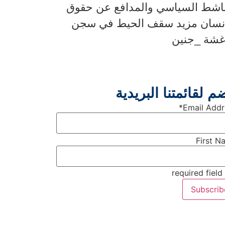
ناشط السياسي والمدافع عن حقوق
إنسان مزيد سقف الحيط في سجن
غشة _جنين
م لقائمتنا البريدية
*
Email Addr
First N
* =