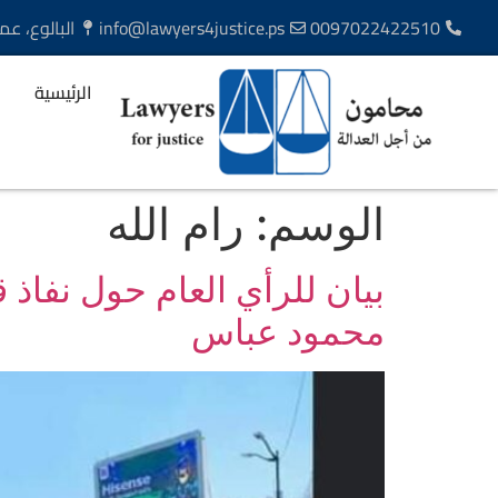
0097022422510
info@lawyers4justice.ps
البالوع، عم
الرئيسية
ا
الوسم:
رام الله
بيان للرأي العام حول نفاذ 
محمود عباس