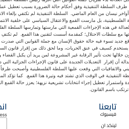
من طرف السلطة التنفيذية وفق أحكام حالة الضرورة بسبب تعطيل 
خر نيسان من العام الماضي. السلطة التنفيذية لم تكتفي بإلغاء ال
 الفلسطينية، بل مارست القمع والاعتقال السياسي على خلفية الانتما
الة في هذه الإجراءات القمعية التي مارستها وتمارسها السلطة الف
تها مع سلطات الاحتلال؛ كمقدمة أسست لتقنين هذا القمع. لم تكتفِ السل
 جديد تسوء فيه حالة حقوق الإنسان مع جملة القوانين التي صدرت عن
 “قانون الجرائم الإلكترونية” عام 2018 الذي يستخدم كسيف في عنق الحريات، وما لحق ذلك من إ
ن خلالها تحت تأثير الرقابة غير المشروعة لمن يريد أن يكبل القضاء 
لة أن إقرار التعديلات الجديدة على قانون الإجراءات الجزائية الت
ني والاتفاقيات التي وقعت عليها السلطة الفلسطينية وأصبحت طرفاً في
 التنفيذية في الوقت الذي تشتد فيه وتيرة هذا القمع. كما تؤكد ال
يدة واستمرار تعطيل إجراء انتخابات تشريعية نزيهة؛ يعزز حالة القمع ا
رتكب باسم القانون.
تابعنا
انض
فيسبوك
ess
لينكد ان