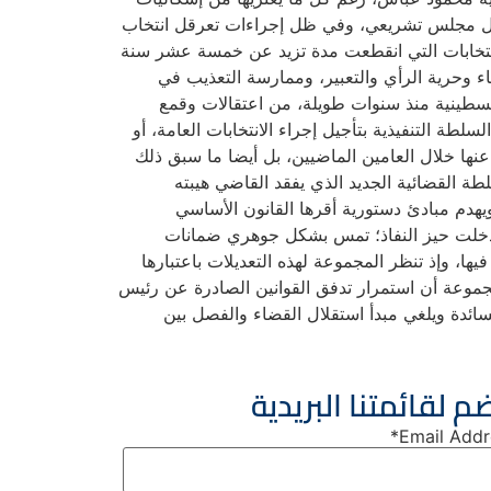
عمل مجلس تشريعي، وفي ظل إجراءات تعرقل انتخاب
انتخابات التي انقطعت مدة تزيد عن خمسة عشر سنة
ء وحرية الرأي والتعبير، وممارسة التعذيب في
لسطينية منذ سنوات طويلة، من اعتقالات وقمع
طة التنفيذية بتأجيل إجراء الانتخابات العامة، أو
ها خلال العامين الماضيين، بل أيضا ما سبق ذلك
قرار قانون السلطة القضائية الجديد الذي يفقد القاضي هيبته
ويهدم مبادئ دستورية أقرها القانون الأساسي
ي دخلت حيز النفاذ؛ تمس بشكل جوهري ضمانات
ها، وإذ تنظر المجموعة لهذه التعديلات باعتبارها
مجموعة أن استمرار تدفق القوانين الصادرة عن رئيس
لسائدة ويلغي مبدأ استقلال القضاء والفصل بين
م لقائمتنا البريدية
*
Email Addr