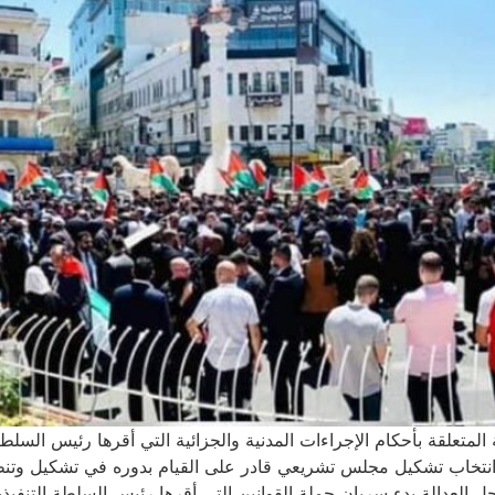
ة المتعلقة بأحكام الإجراءات المدنية والجزائية التي أقرها رئيس ال
نتخاب تشكيل مجلس تشريعي قادر على القيام بدوره في تشكيل وتنظيم
ل العدالة بدء سريان جملة القوانين التي أقرها رئيس السلطة التنفي