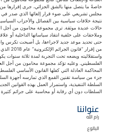
خاصةً ما يتصل منها بالشق الجزائي، جرى إقرارها 
مجلس تشريعي على ضوء قرار إلغائها الذي صدر في أوا
نتيجة خلافات سياسية بين الفصائل والأحزاب السياسية
حالات عديدة موثقة. ترى مجموعة محامون من أجل العد
وملاحقات على خلفية انتقاد سياساتها الداخلية أو علاق
حتى تحديد موعد جديد لاجراءها، بل أصبحت تكرس واقع
من إقرار
واستقلاليته ويضعه تحت التجربة لمدة ثلاثة سنوات يكو
الفلسطيني. وعليه تؤكد مجموعة محامون من أجل العدا
المحاكمة العادلة التي كفلها القانون الأساسي الفلسطي
جزء من سياسة تقنين القمع الذي تمارسه أجهزة السلطة
السلطة التنفيذية، واستمرار العمل بهذه القوانين الجد
السلطات دون أي رقابة أو محاسبة على جرائم كثيرة ت
عنواننا
رام الله
البالوع